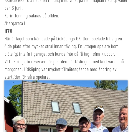
Skövde GKs D70 hade en fin dag med vinst på hemmaplan i soligt väder
den 3 juni.
Karin Tenning saknas på bilden.
/Margareta H
H70
Här är laget som kämpade på Lidköpings GK. Dom spelade till sig en
4:de plats efter mycket strul innan tävling. En uttagen spelare kom
plötsligt inte in i garaget och kunde inte då få tag i sina klubbor.
Vi fick ringa in reserven för just den här tävlingen med kort varsel på
morgonen. Lidköping var mycket tillmötesgående med ändring av
starttider för våra spelare.