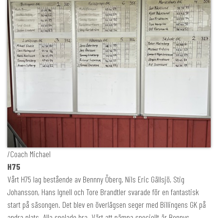
/Coach Michael
H75
Vårt H75 lag bestående av Bennny Öberg, Nils Eric Gällsjö, Stig
Johansson, Hans Ignell och Tore Brandtler svarade för en fantastisk
start på säsongen. Det blev en överlägsen seger med Billingens GK på
andra plats. Alla spelade bra. Värt att nämna speciellt är Bennys