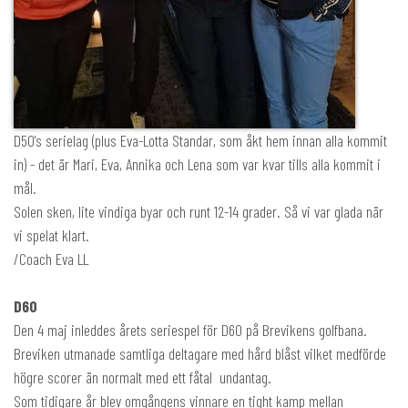
D50's serielag (plus Eva-Lotta Standar, som åkt hem innan alla kommit
in) - det är Mari, Eva, Annika och Lena som var kvar tills alla kommit i
mål.
Solen sken, lite vindiga byar och runt 12-14 grader. Så vi var glada när
vi spelat klart.
/Coach Eva LL
D60
Den 4 maj inleddes årets seriespel för D60 på Brevikens golfbana.
Breviken utmanade samtliga deltagare med hård blåst vilket medförde
högre scorer än normalt med ett fåtal undantag.
Som tidigare år blev omgångens vinnare en tight kamp mellan