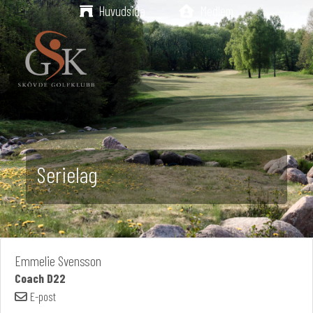
Huvudsida
Medlem
Serielag
Emmelie Svensson
Coach D22
E-post