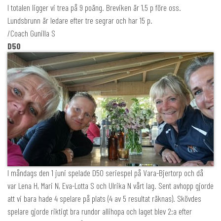
I totalen ligger vi trea på 9 poäng. Breviken är 1,5 p före oss.
Lundsbrunn är ledare efter tre segrar och har 15 p.
/Coach Gunilla S
D50
I måndags den 1 juni spelade D50 seriespel på Vara-Bjertorp och då
var Lena H, Mari N, Eva-Lotta S och Ulrika N vårt lag. Sent avhopp gjorde
att vi bara hade 4 spelare på plats (4 av 5 resultat räknas). Skövdes
spelare gjorde riktigt bra rundor allihopa och laget blev 2:a efter