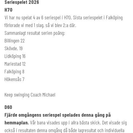
Seriespelet 2026
H70
Vi har nu spelat 4 av 6 seriespel i H70. Sista seriespelet i Falköping
förlorade vi med 1 slag, så vi blev 2:a där.
Sammanlagt resultat serien poäng;
Billingen 22
Skövde. 19
Lidköping 16
Mariestad 12
Falköping 8
Hökensås 7
Keep swinging Coach Michael
D60
Fjärde omgångens seriespel spelades denna gång på
hemmaplan.
Vår bana visades upp i allra bästa skick. Det visade sig
också i resultaten denna omgång då både lagresultat och individuella