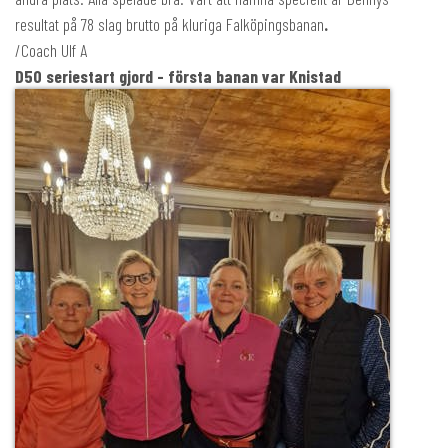
resultat på 78 slag brutto på kluriga Falköpingsbanan
.
/Coach Ulf A
D50 seriestart gjord - första banan var Knistad