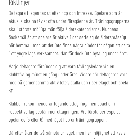
Riktlinjer
Deltagare i lagen tas ut efter hcp och intresse. Spelare som är
aktuella ska ha tävlat ofta under föregående år. Träningsgrupperna
ska i största möjliga mån följa ålderskategorierna. Klubbens
önskemål är att spelare är aktiva i det serielag de åldersmässigt
hör hemma i men att det inte finns några hinder för någon att delta
i ett yngre lags verksamhet. Man får dock inte byta lag under året.
Varje deltagare förbinder sig att vara tävlingsledare vid en
klubbtävling minst en gång under året. Vidare bör deltagaren vara
med på gemensamma aktiviteter, ställa upp i serielaget och spela
KM.
Klubben rekommenderar följande uttagning, men coachen i
respektive lag bestämmer uttagningen. Vid första seriespelet
spelar de (5 eller 6) med lägst hcp ur träningsgruppen.
Därefter åker de två sämsta ur laget, men har möjlighet att kvala