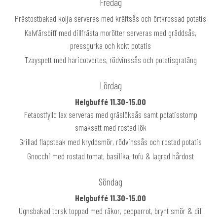
Fredag
Prästostbakad kolja serveras med kräftsås och örtkrossad potatis
Kalvfärsbiff med dillfrästa morötter serveras med gräddsås,
pressgurka och kokt potatis
Tzayspett med haricotvertes, rödvinssås och potatisgratäng
Lördag
Helgbuffé 11.30-15.00
Fetaostfylld lax serveras med gräslöksås samt potatisstomp
smaksatt med rostad lök
Grillad flapsteak med kryddsmör, rödvinssås och rostad potatis
Gnocchi med rostad tomat, basilika, tofu & lagrad hårdost
Söndag
Helgbuffé 11.30-15.00
Ugnsbakad torsk toppad med räkor, pepparrot, brynt smör & dill