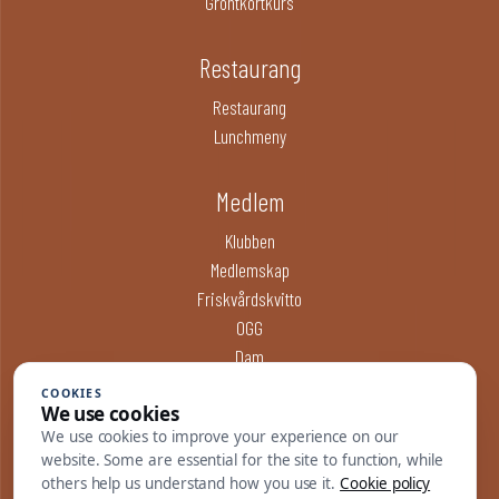
Gröntkortkurs
Restaurang
Restaurang
Lunchmeny
Medlem
Klubben
Medlemskap
Friskvårdskvitto
OGG
Dam
Junior
COOKIES
We use cookies
We use cookies to improve your experience on our
Skövde GK, Simsjövägen 11, 541 53 Skövde | Kansliet:
website. Some are essential for the site to function, while
0500-411535 | Restaurang: 0500-411110 |
others help us understand how you use it.
Cookie policy