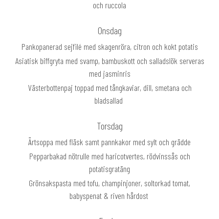
och ruccola
Onsdag
Pankopanerad sejfilé med skagenröra, citron och kokt potatis
Asiatisk biffgryta med svamp, bambuskott och salladslök serveras
med jasminris
Västerbottenpaj toppad med tångkaviar, dill, smetana och
bladsallad
Torsdag
Ärtsoppa med fläsk samt pannkakor med sylt och grädde
Pepparbakad nötrulle med haricotvertes, rödvinssås och
potatisgratäng
Grönsakspasta med tofu, champinjoner, soltorkad tomat,
babyspenat & riven hårdost