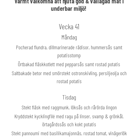
Varmt välkomna att njuta god & vällagad mat i
underbar miljö!
Vecka 41
Måndag
Pocherad flundra, dillmarinerade rädisor, hummersås samt
potatisstomp
Örtbakad fläskkotlett med pepparsås samt rostad potatis
Saltbakade betor med smörstekt ostronskivling, persiljeolja och
rostad potatis
Tisdag
Stekt fläsk med raggmunk, löksås och rårörda lingon
Kryddstekt kycklingfilé med ragu på linser, svamp & grönkål,
örtagårdssås och kokt potatis
Stekt pannoumi med basilikamajonnäs, rostad tomat, vinägerlök