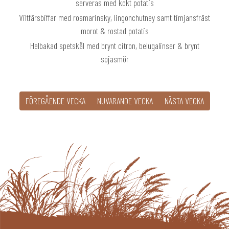
serveras med kokt potatis
Viltfärsbiffar med rosmarinsky, lingonchutney samt timjansfräst
morot & rostad potatis
Helbakad spetskål med brynt citron, belugalinser & brynt
sojasmör
FÖREGÅENDE VECKA
NUVARANDE VECKA
NÄSTA VECKA