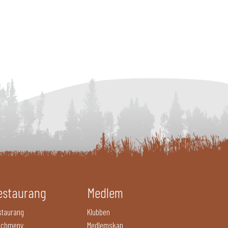
estaurang
Medlem
staurang
Klubben
nchmeny
Medlemskap