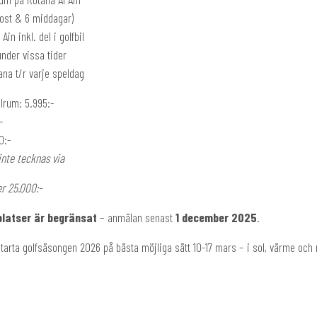
kost & 6 middagar)
Ain inkl. del i golfbil
under vissa tider
ana t/r varje speldag
lrum: 5.995:-
-
0:-
inte tecknas via
er 25.000:-
platser är begränsat
– anmälan senast
1 december 2025
.
tarta golfsäsongen 2026 på bästa möjliga sätt 10-17 mars – i sol, värme och m