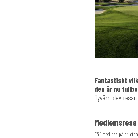
Fantastiskt vil
den är nu fullb
Tyvärr blev resan 
Medlemsresa 2
Följ med oss på en oförg