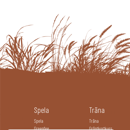
Spela
Träna
Spela
Träna
Greenfee
Gröntkortkurs