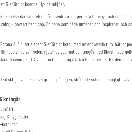
ett 5-stjärnigt boende i lyxiga miljöer.
nik skapelse där kvaliteten står i centrum. De perfekta fairways och snabba,
 njutning – oavsett handicap. En bana som både utmanar och inspirerar, och so
 Rotana Al Ain, ett elegant 5-stjärnigt hotell med nyrenoverade rum, härligt p
Här kopplar du av i solen, njuter av god mat och umgås med likasinnade gol
lace Museum, Fort Al Jahili och shopping i Al Ain Mall – perfekt för den som 
idealiskt golfväder: 26–29 grader på dagen, strålande sol och behagligt svala 
5 kr
ingår:
ubai t/r
bag & flygskatter
–hotell t/r
rum på Rotana Al Ain