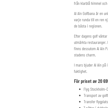
från klarblå himmel och 
Al Ain Golfbana är en u
varje runda till en ren
de bästa i regionen.
Efter dagens golf väntar
utmärkta restauranger. 
finns dessutom Al Ain Pa
stadens charm.
I mars bjuder Al Ain på 
fuktighet.
För priset av 20 69
Flyg Stockholm–D
Transport av golf
Transfer flygplats
7 nätter i dubbel