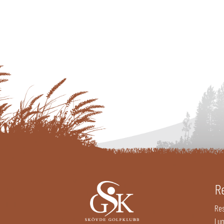
R
Re
Lu