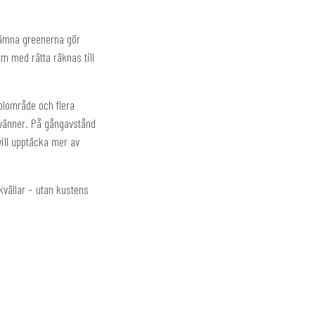
 jämna greenerna gör
m med rätta räknas till
oolområde och flera
fvänner. På gångavstånd
vill upptäcka mer av
kvällar – utan kustens